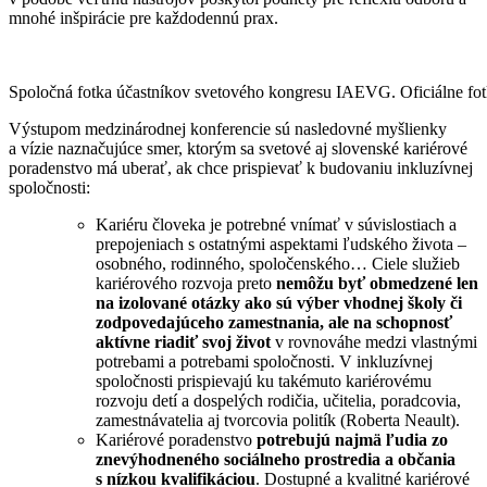
mnohé inšpirácie pre každodennú prax.
Spoločná fotka účastníkov svetového kongresu IAEVG. Oficiálne fo
Výstupom medzinárodnej konferencie sú nasledovné myšlienky
a vízie naznačujúce smer, ktorým sa svetové aj slovenské kariérové
poradenstvo má uberať, ak chce prispievať k budovaniu inkluzívnej
spoločnosti:
Kariéru človeka je potrebné vnímať v súvislostiach a
prepojeniach s ostatnými aspektami ľudského života –
osobného, rodinného, spoločenského… Ciele služieb
kariérového rozvoja preto
nemôžu byť obmedzené len
na izolované otázky ako sú výber vhodnej školy či
zodpovedajúceho zamestnania, ale na schopnosť
aktívne riadiť svoj život
v rovnováhe medzi vlastnými
potrebami a potrebami spoločnosti. V inkluzívnej
spoločnosti prispievajú ku takémuto kariérovému
rozvoju detí a dospelých rodičia, učitelia, poradcovia,
zamestnávatelia aj tvorcovia politík (Roberta Neault).
Kariérové poradenstvo
potrebujú najmä ľudia zo
znevýhodneného sociálneho prostredia a občania
s nízkou kvalifikáciou
. Dostupné a kvalitné kariérové