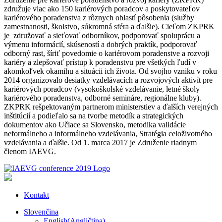
združuje viac ako 150 kariérových poradcov a poskytovateľov
kariérového poradenstva z rôznych oblastí pôsobenia (služby
zamestnanosti, školstvo, súkromná sféra a ďalšie). Cieľom ZKPRK
je združovať a sieťovať odborníkov, podporovať spoluprácu a
výmenu informácií, skúseností a dobrých praktík, podporovať
odborný rast, šíriť povedomie o kariérovom poradenstve a rozvoji
kariéry a zlepšovať prístup k poradenstvu pre všetkých ľudí v
akomkoľvek okamihu a situácii ich života. Od svojho vzniku v roku
2014 organizovalo desiatky vzdelávacích a rozvojových aktivít pre
kariérových poradcov (vysokoškolské vzdelávanie, letné školy
kariérového poradenstva, odborné semináre, regionálne kluby).
ZKPRK rešpektovaným partnerom ministerstiev a ďalších verejných
inštitúcií a podieľalo sa na tvorbe metodík a strategických
dokumentov ako Učiace sa Slovensko, metodika validácie
neformálneho a informálneho vzdelávania, Stratégia celoživotného
vzdelávania a ďalšie. Od 1. marca 2017 je Združenie riadnym
členom IAEVG.
Kontakt
Slovenčina
English
(
Angličtina
)