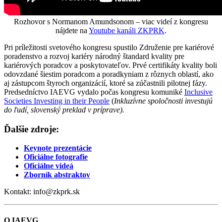
Rozhovor s Normanom Amundsonom – viac videí z kongresu
nájdete na
Youtube kanáli ZKPRK
.
Pri príležitosti svetového kongresu spustilo Združenie pre kariérové
poradenstvo a rozvoj kariéry národný štandard kvality pre
kariérových poradcov a poskytovateľov. Prvé certifikáty kvality boli
odovzdané šiestim poradcom a poradkyniam z rôznych oblastí, ako
aj zástupcom štyroch organizácií, ktoré sa zúčastnili pilotnej fázy.
Predsedníctvo IAEVG vydalo počas kongresu komuniké
Inclusive
Societies Investing in their People
(
Inkluzívne spoločnosti investujú
do ľudí, slovenský preklad v príprave).
Ďalšie zdroje:
Keynote prezentácie
Oficiálne fotografie
Oficiálne videá
Zborník abstraktov
Kontakt: info@zkprk.sk
O IAEVG