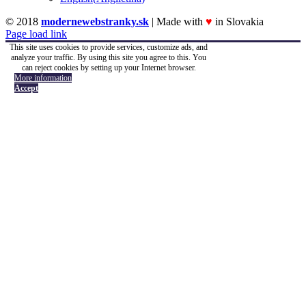
© 2018
modernewebstranky.sk
| Made with
♥
in Slovakia
Page load link
This site uses cookies to provide services, customize ads, and
analyze your traffic. By using this site you agree to this. You
can reject cookies by setting up your Internet browser.
More information
Accept
Go
to
Top