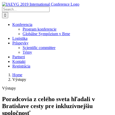
Skip
to
Search
content
for:
Konferencia
Program konferencie
Globálne Sympózium v Brne
Logistika
Príspevky
Scientific committee
Témy
Partneri
Kontakt
Registrácia
Home
Výstupy
Výstupy
Poradcovia z celého sveta hľadali v
Bratislave cesty pre inkluzívnejšiu
spoločnosť