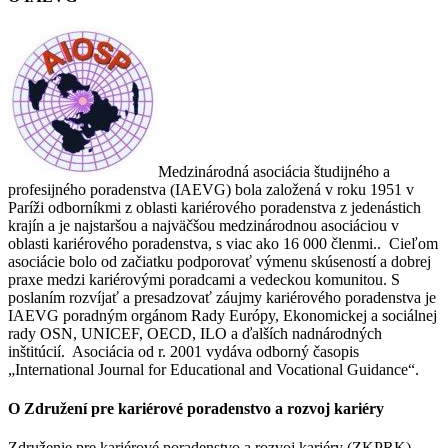
Medzinárodná asociácia študijného a
profesijného poradenstva (IAEVG) bola založená v roku 1951 v
Paríži odborníkmi z oblasti kariérového poradenstva z jedenástich
krajín a je najstaršou a najväčšou medzinárodnou asociáciou v
oblasti kariérového poradenstva, s viac ako 16 000 členmi.. Cieľom
asociácie bolo od začiatku podporovať výmenu skúseností a dobrej
praxe medzi kariérovými poradcami a vedeckou komunitou. S
poslaním rozvíjať a presadzovať záujmy kariérového poradenstva je
IAEVG poradným orgánom Rady Európy, Ekonomickej a sociálnej
rady OSN, UNICEF, OECD, ILO a ďalších nadnárodných
inštitúcií. Asociácia od r. 2001 vydáva odborný časopis
„International Journal for Educational and Vocational Guidance“.
O Združení pre kariérové poradenstvo a rozvoj kariéry
Združenie pre kariérové poradenstvo a rozvoj kariéry (ZKPRK)