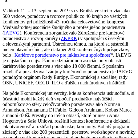
V dňoch 11. – 13. septembra 2019 sa v Bratislave stretlo viac ako
500 vedcov, poradcov a tvorcov politík zo 46 krajín zo všetkých
kontinentov pri príležitosti 43. ročníka celosvetového kongresu
Medzinárodnej asociácie študijného a profesijného poradenstva
(
IAEVG
). Konferenciu zorganizovalo Združenie pre kariérové
poradenstvo a rozvoj kariéry (
ZKPRK
) v spolupráci s českými
a slovenskými partnermi. Ústrednou témou, na ktorú sa sústredili
nielen hlavní rečníci, ale i takmer 200 konferenčných príspevkov,
bolo „
Kariérové poradenstvo pre inkluzívnu spoločnosť
“. IAEVG
je najstaršou a najväčšou medzinárodnou asociáciou v oblasti
kariérového poradenstva s viac ako 18 000 členmi. S poslaním
rozvíjať a presadzovať záujmy kariérového poradenstva je IAEVG
poradným orgánom Rady Európy, Ekonomickej a sociálnej rady
OSN, UNICEF, OECD, ILO a ďalších nadnárodných inštitúcií.
Na pôde Ekonomickej univerzity, kde sa konferencia uskutočnila, si
účastníci mohli každý deň vypočuť prednášky najväčších
odborníkov zo sféry celoživotného poradenstva ako Norman
Amundson, Annamaria Di Fabio, Gideon Arulmani, Kobus Maree
a mnohí ďalší. Presahy do iných oblastí, ktoré priniesli Anna
Hogenová a Saša Uhlová, rozšírili kontext konferencie a dokázali
tak otvorenosť a rozhľad poradenskej komunity. Bohatý program
zložený z viac ako 200 prezentácií, posterov, workshopov a novinky
v podobe veľtrhu nástrojov poskytol podnety pre reflexiu odboru a