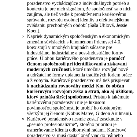
poradenstvo vychádzajúce z individuálnych potrieb a
kontextu je pre nich signálom, že spoločnosť sa o nich
zaujíma, ale tiež vedie k proaktívnemu kariérovému
správaniu, rozvoju osobnej identity a efektívnejšiemu
zvládaniu prechodných období (Saša Uhlová, Jessie
Koen).
Napriek dynamickým spoločenským a ekonomickým
zmenám súvisiacich s fenoménom Priemysel 4.0,
koexistujú v mnohých krajinách súčasne pre-
industriálne, industriálne a post-industriálne formy
práce. Úlohou kariérového poradenstva je
pomôcť
členom spoločnosti pri identifikovaní a získavaní
moderných zručností
, ktoré umožnia rozvíjať nové
a udržateľné formy uplatnenia tradičných foriem práce
a živobytia. Kariérové poradenstvo má tiež prispievať
k
nachádzaniu rovnováhy medzi tým, čo občan
kariérovým rozvojom získa a stratí, ako aj úžitkom,
ktorý prináša širšej spoločnosti
. Prístup k takémuto
kariérovému poradenstvu nie je luxusom –
povinnosťou spoločnosti je urobiť ho dostupným
všetkým jej členom (Kobus Maree, Gideon Arulmani).
Kariérové poradenstvo nesmie zostať zaseknuté v
„pseudo-profesionalizme“, ktorého prioritou je
usmerňovanie klienta odbornými radami. Kariérové
poradenstvo sa musí dostať opäť viac do reálneho