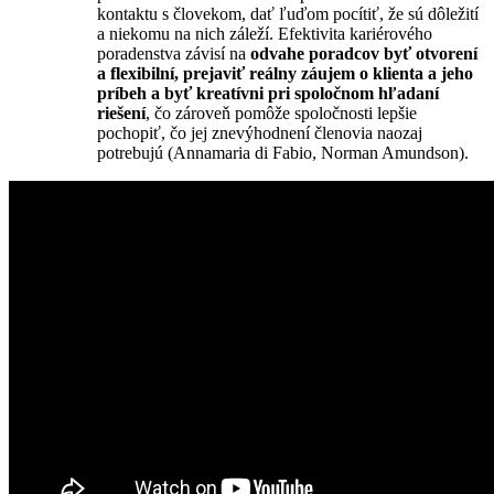
kontaktu s človekom, dať ľuďom pocítiť, že sú dôležití
a niekomu na nich záleží. Efektivita kariérového
poradenstva závisí na
odvahe poradcov byť otvorení
a flexibilní, prejaviť reálny záujem o klienta a jeho
príbeh a byť kreatívni pri spoločnom hľadaní
riešení
, čo zároveň pomôže spoločnosti lepšie
pochopiť, čo jej znevýhodnení členovia naozaj
potrebujú (Annamaria di Fabio, Norman Amundson).